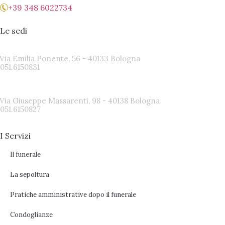
+39 348 6022734
Le sedi
Sede di Via Emilia Ponente
Via Emilia Ponente, 56 - 40133 Bologna
051.6150831
Sede di Via Massarenti
Via Giuseppe Massarenti, 98 - 40138 Bologna
051.6150827
I Servizi
Il funerale
La sepoltura
Pratiche amministrative dopo il funerale
Condoglianze