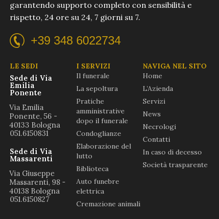
garantendo supporto completo con sensibilità e
rispetto, 24 ore su 24, 7 giorni su 7.
+39 348 6022734
LE SEDI
I SERVIZI
NAVIGA NEL SITO
Il funerale
Home
Sede di Via
Emilia
La sepoltura
L’Azienda
Ponente
Pratiche
Servizi
Via Emilia
amministrative
News
Ponente, 56 -
dopo il funerale
40133 Bologna
Necrologi
051.6150831
Condoglianze
Contatti
Elaborazione del
Sede di Via
In caso di decesso
lutto
Massarenti
Società trasparente
Biblioteca
Via Giuseppe
Auto funebre
Massarenti, 98 -
40138 Bologna
elettrica
051.6150827
Cremazione animali