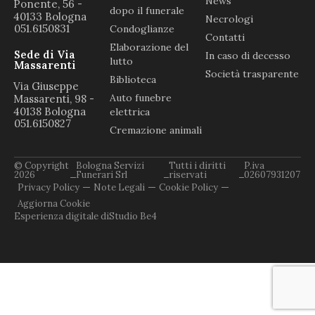
News
Ponente, 56 -
dopo il funerale
40133 Bologna
Necrologi
051.6150831
Condoglianze
Contatti
Elaborazione del
Sede di Via
In caso di decesso
lutto
Massarenti
Società trasparente
Biblioteca
Via Giuseppe
Auto funebre
Massarenti, 98 -
40138 Bologna
elettrica
051.6150827
Cremazione animali
© Copyright
Bologna Servizi
Tutti i diritti
P.iva
2026
Funerari Srl
riservati
02607931207
Privacy Policy
Note Legali
Cookie Policy
Aggiorna Cookie
Esperienza digitale di
Studio Be4