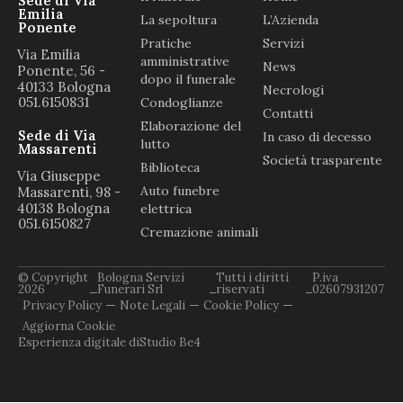
Sede di Via
Emilia
La sepoltura
L’Azienda
Ponente
Pratiche
Servizi
Via Emilia
amministrative
News
Ponente, 56 -
dopo il funerale
40133 Bologna
Necrologi
051.6150831
Condoglianze
Contatti
Elaborazione del
Sede di Via
In caso di decesso
lutto
Massarenti
Società trasparente
Biblioteca
Via Giuseppe
Auto funebre
Massarenti, 98 -
40138 Bologna
elettrica
051.6150827
Cremazione animali
© Copyright
Bologna Servizi
Tutti i diritti
P.iva
2026
Funerari Srl
riservati
02607931207
Privacy Policy
Note Legali
Cookie Policy
Aggiorna Cookie
Esperienza digitale di
Studio Be4