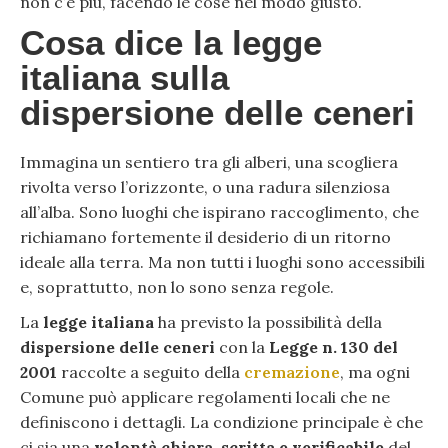
non c’è più, facendo le cose nel modo giusto.
Cosa dice la legge
italiana sulla
dispersione delle ceneri
Immagina un sentiero tra gli alberi, una scogliera
rivolta verso l’orizzonte, o una radura silenziosa
all’alba. Sono luoghi che ispirano raccoglimento, che
richiamano fortemente il desiderio di un ritorno
ideale alla terra. Ma non tutti i luoghi sono accessibili
e, soprattutto, non lo sono senza regole.
La
legge italiana
ha previsto la possibilità della
dispersione delle ceneri
con la
Legge n. 130 del
2001
raccolte a seguito della
cremazione
, ma ogni
Comune può applicare regolamenti locali che ne
definiscono i dettagli. La condizione principale è che
ci sia una
volontà chiara, scritta e verificabile
del