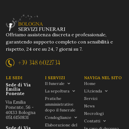
Offriamo assistenza discreta e professionale,
garantendo supporto completo con sensibilità e
rispetto, 24 ore su 24, 7 giorni su 7.
+39 348 6022734
LE SEDI
I SERVIZI
NAVIGA NEL SITO
Il funerale
Home
Sede di Via
Emilia
La sepoltura
L’Azienda
Ponente
Pratiche
Servizi
Via Emilia
amministrative
News
Ponente, 56 -
dopo il funerale
40133 Bologna
Necrologi
051.6150831
Condoglianze
Contatti
Elaborazione del
Sede di Via
In caso di decesso