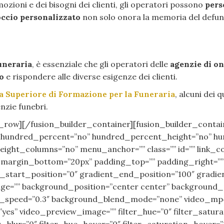
ozioni e dei bisogni dei clienti, gli operatori possono
pers
ccio personalizzato
non solo onora la memoria del defunto
uneraria
, è essenziale che gli operatori delle
agenzie di o
o
e rispondere alle diverse esigenze dei clienti.
a Superiore di Formazione per la Funeraria
, alcuni dei 
nzie funebri.
_row][/fusion_builder_container][fusion_builder_contain
date=”” hundred_percent=”no” hundred_percent_height=”no”
ht_columns=”no” menu_anchor=”” class=”” id=”” link_col
” margin_bottom=”20px” padding_top=”” padding_right=””
start_position=”0″ gradient_end_position=”100″ gradient
ge=”” background_position=”center center” background_
x_speed=”0.3″ background_blend_mode=”none” video_mp4=
es” video_preview_image=”” filter_hue=”0″ filter_saturat
lter_blur=”0″ filter_hue_hover=”0″ filter_saturation_hover