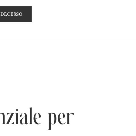
I DECESSO
nziale per