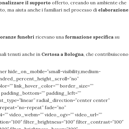
onalizzare il supporto
offerto, creando un ambiente che
, ma aiuta anche i familiari nel processo di
elaborazione
noranze funebri
ricevano una
formazione specifica
su
quali tenuti anche in
Certosa a Bologna
, che contribuiscono
er hide_on_mobile=”small-visibility,medium-
 hundred_percent_height_scroll=”no”
or=”” link_hover_color=”” border_size=””
 padding_bottom=”” padding_left=””
_type=”linear” radial_direction=”center center”
repeat=”no-repeat” fade=”no”
”” video_webm=”” video_ogv=”” video_url=””
ion=”100″ filter_brightness=”100″ filter_contrast=”100″
=”100″ filter_brightness_hover=”100″