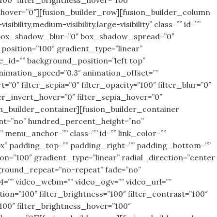
ur_hover=”0″][fusion_builder_row][fusion_builder_column
ility,medium-visibility,large-visibility” class=”” id=””
” box_shadow_blur=”0″ box_shadow_spread=”0″
osition=”100″ gradient_type=”linear”
_id=”” background_position=”left top”
imation_speed=”0.3″ animation_offset=””
t=”0″ filter_sepia=”0″ filter_opacity=”100″ filter_blur=”0″
ter_invert_hover=”0″ filter_sepia_hover=”0″
on_builder_container][fusion_builder_container
rcent=”no” hundred_percent_height=”no”
nu_anchor=”” class=”” id=”” link_color=””
px” padding_top=”” padding_right=”” padding_bottom=””
n=”100″ gradient_type=”linear” radial_direction=”center
ground_repeat=”no-repeat” fade=”no”
”” video_webm=”” video_ogv=”” video_url=””
ion=”100″ filter_brightness=”100″ filter_contrast=”100″
=”100″ filter_brightness_hover=”100″