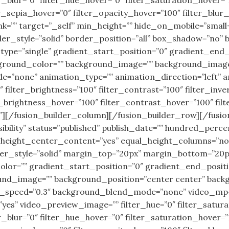
ter_sepia_hover=”0″ filter_opacity_hover=”100″ filter_bl
=”” target=”_self” min_height=”” hide_on_mobile=”small-visib
der_style=”solid” border_position=”all” box_shadow=”no
pe=”single” gradient_start_position=”0″ gradient_end_p
ckground_color=”” background_image=”” background_image
none” animation_type=”” animation_direction=”left” an
″ filter_brightness=”100″ filter_contrast=”100″ filter_inver
r_brightness_hover=”100″ filter_contrast_hover=”100″ fil
no”][/fusion_builder_column][/fusion_builder_row][/fusi
visibility” status=”published” publish_date=”” hundred_pe
ight_center_content=”yes” equal_height_columns=”no” me
rder_style=”solid” margin_top=”20px” margin_bottom=”20
lor=”” gradient_start_position=”0″ gradient_end_positio
ound_image=”” background_position=”center center” back
x_speed=”0.3″ background_blend_mode=”none” video_mp4=
es” video_preview_image=”” filter_hue=”0″ filter_saturat
lter_blur=”0″ filter_hue_hover=”0″ filter_saturation_hover