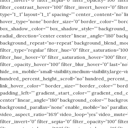
filter_contrast_hover=”100″ filter_invert_hover=”0″ fil
type=”1_1″ layout=”1_1″ spacing=”” center_content=”no” link
hover_type=”none” border_size=”0″ border_color=”” bor
box_shadow_color=”” box_shadow_style=”” background_ty
radial_direction=”center center” linear_angle=”180″ ba
background_repeat=”no-repeat” background_blend_mode=”
filter_type=”regular” filter_hue=”0″ filter_saturation=”100
filter_hue_hover=”0″ filter_saturation_hover=”100″ filte
filter_opacity_hover=”100″ filter_blur_hover=”0″ last=”
hide_on_mobile=”small-visibility,medium-visibility,large-
hundred_percent_height_scroll=”no” hundred_percent_he
link_hover_color=”” border_size=”” border_color=”” bo
padding_left=”” gradient_start_color=”” gradient_end_co
center” linear_angle=”180″ background_color=”” backgr
background_parallax=”none” enable_mobile=”no” paralla
video_aspect_ratio=”16:9″ video_loop=”yes” video_mute=”y
filter_invert=”0″ filter_sepia=”0″ filter_opacity=”100″ fi