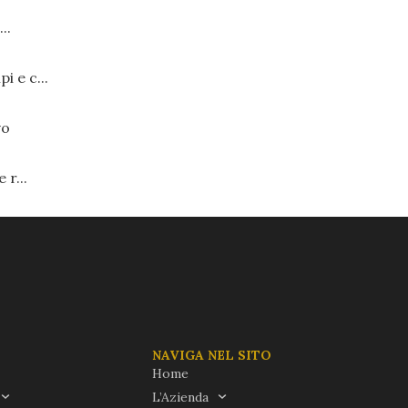
..
 e c...
vo
 r...
NAVIGA NEL SITO
Home
L’Azienda