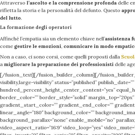
Attraverso
l’ascolto e la comprensione profonda
delle em
rifletta la storia e la personalità del defunto. Questo
appro
del lutto
.
La formazione degli operatori
Affinché l’empatia sia un elemento chiave nell’
assistenza f
come
gestire le emozioni
,
comunicare in modo empatic
Non a caso, ci sono corsi, come quelli proposti dalla
Scuol
a
migliorare la preparazione dei professionisti
delle age
[/fusion_text][/fusion_builder_column][/fusion_builder
visibility,large-visibility” status=”published” publish_
hundred_percent_height_center_content=”yes” equal_heig
border_color=”” border_style=”solid” margin_top=”20px
gradient_start_color=”” gradient_end_color=”” gradient_
linear_angle=”180″ background_color=”” background_ima
background_parallax=”none” enable_mobile=”no” paralla
video_aspect_ratio=”16:9″ video_loop=”yes” video_mute=”y
filter_invert=”0″ filter_sepia=”0″ filter_opacity=”100″ fi