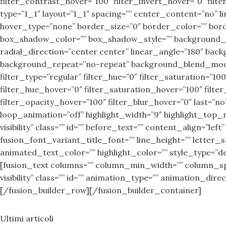
filter_contrast_hover=”100″ filter_invert_hover=”0″ fil
type=”1_1″ layout=”1_1″ spacing=”” center_content=”no” link
hover_type=”none” border_size=”0″ border_color=”” bor
box_shadow_color=”” box_shadow_style=”” background_ty
radial_direction=”center center” linear_angle=”180″ ba
background_repeat=”no-repeat” background_blend_mode=”
filter_type=”regular” filter_hue=”0″ filter_saturation=”100
filter_hue_hover=”0″ filter_saturation_hover=”100″ filte
filter_opacity_hover=”100″ filter_blur_hover=”0″ last=”no”
loop_animation=”off” highlight_width=”9″ highlight_top_ma
visibility” class=”” id=”” before_text=”” content_align=”l
fusion_font_variant_title_font=”” line_height=”” lette
animated_text_color=”” highlight_color=”” style_type=”de
[fusion_text columns=”” column_min_width=”” column_spacin
visibility” class=”” id=”” animation_type=”” animation_di
[/fusion_builder_row][/fusion_builder_container]
Ultimi articoli