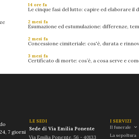
14 ore fa
Le cinque fasi del lutto: capire ed elaborare il d.
2 mesi fa
Esumazione ed estumulazione: differenze, tempi
2 mesi fa
Concessione cimiteriale: cos'è, durata e rinno
3 mesi fa
Certificato di morte: cos’è, a cosa serve e come
LE SEDI
I SERVIZI
ndo
Il funerale
Sede di Via Emilia Ponente
24, 7 giorni
La sepoltura
Via Emilia Ponente, 56 - 40133