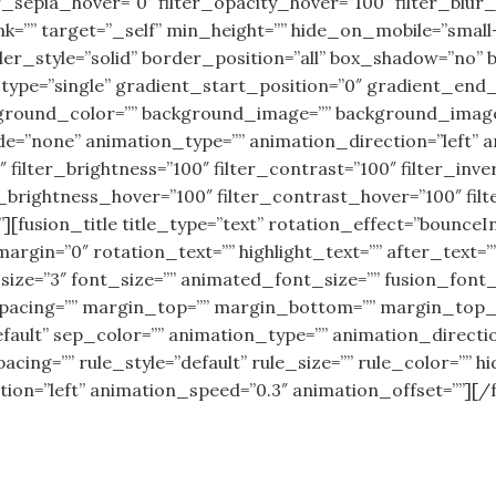
ter_sepia_hover=”0″ filter_opacity_hover=”100″ filter_bl
=”” target=”_self” min_height=”” hide_on_mobile=”small-visib
der_style=”solid” border_position=”all” box_shadow=”no
pe=”single” gradient_start_position=”0″ gradient_end_p
ckground_color=”” background_image=”” background_image
none” animation_type=”” animation_direction=”left” an
″ filter_brightness=”100″ filter_contrast=”100″ filter_inver
r_brightness_hover=”100″ filter_contrast_hover=”100″ fil
][fusion_title title_type=”text” rotation_effect=”bounceIn
rgin=”0″ rotation_text=”” highlight_text=”” after_text=”” 
eft” size=”3″ font_size=”” animated_font_size=”” fusion_fo
r_spacing=”” margin_top=”” margin_bottom=”” margin_top
fault” sep_color=”” animation_type=”” animation_directio
g=”” rule_style=”default” rule_size=”” rule_color=”” hide
rection=”left” animation_speed=”0.3″ animation_offset=””]