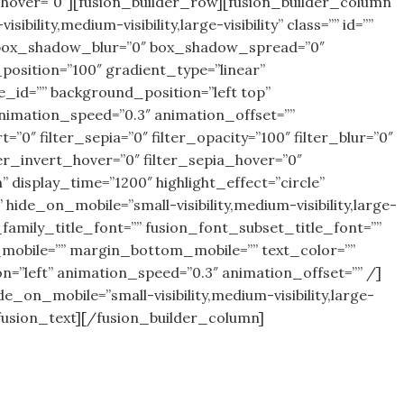
ur_hover=”0″][fusion_builder_row][fusion_builder_column
ility,medium-visibility,large-visibility” class=”” id=””
” box_shadow_blur=”0″ box_shadow_spread=”0″
osition=”100″ gradient_type=”linear”
_id=”” background_position=”left top”
imation_speed=”0.3″ animation_offset=””
t=”0″ filter_sepia=”0″ filter_opacity=”100″ filter_blur=”0″
ter_invert_hover=”0″ filter_sepia_hover=”0″
” display_time=”1200″ highlight_effect=”circle”
hide_on_mobile=”small-visibility,medium-visibility,large-
nt_family_title_font=”” fusion_font_subset_title_font=””
_mobile=”” margin_bottom_mobile=”” text_color=””
n=”left” animation_speed=”0.3″ animation_offset=”” /]
_on_mobile=”small-visibility,medium-visibility,large-
[/fusion_text][/fusion_builder_column]